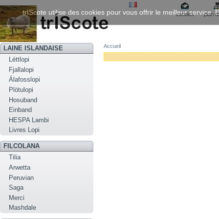
trIScote utilise des cookies pour vous offrir le meilleur service
contact
plan d
Accueil
LAINE ISLANDAISE
Léttlopi
Fjallalopi
Álafosslopi
Plötulopi
Hosuband
Einband
HESPA Lambi
Livres Lopi
FILCOLANA
Tilia
Arwetta
Peruvian
Saga
Merci
Mashdale