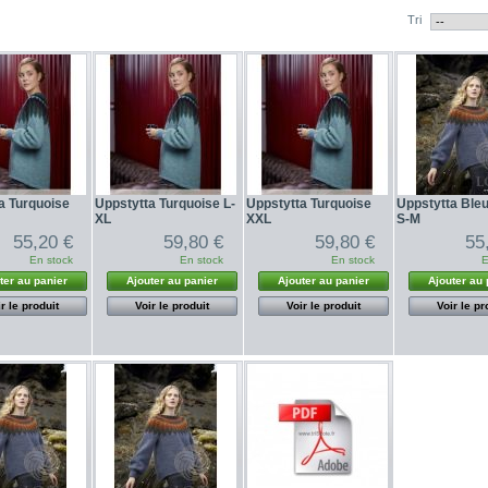
Tri
a Turquoise
Uppstytta Turquoise L-
Uppstytta Turquoise
Uppstytta Bleu
XL
XXL
S-M
55,20 €
59,80 €
59,80 €
55
En stock
En stock
En stock
E
ter au panier
Ajouter au panier
Ajouter au panier
Ajouter au 
r le produit
Voir le produit
Voir le produit
Voir le pr