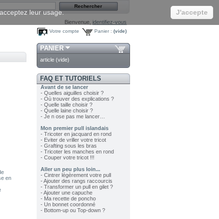
s acceptez leur usage.
J'accepte
Bienvenue,
identifiez-vous
Votre compte
Panier :
(vide)
PANIER
article
(vide)
FAQ ET TUTORIELS
Avant de se lancer
- Quelles aiguilles choisir ?
- Où trouver des explications ?
- Quelle taille choisir ?
- Quelle laine choisir ?
- Je n ose pas me lancer…
Mon premier pull islandais
- Tricoter en jacquard en rond
- Eviter de vriller votre tricot
- Grafting sous les bras
- Tricoter les manches en rond
- Couper votre tricot !!!
Aller un peu plus loin...
de
- Cintrer légèrement votre pull
se en
- Ajouter des rangs raccourcis
- Transformer un pull en gilet ?
e
- Ajouter une capuche
- Ma recette de poncho
- Un bonnet coordonné
- Bottom-up ou Top-down ?