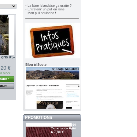
- La laine Islandaise ça gratte ?
- Entretenir un pull en laine
- Mon pull bouloche !
 gris XS-
Blog trIScote
,20 €
n stock
panier
oduit
PROMOTIONS
Álafosslopi 2660
8,00
Terre rouge
7,80 €
€