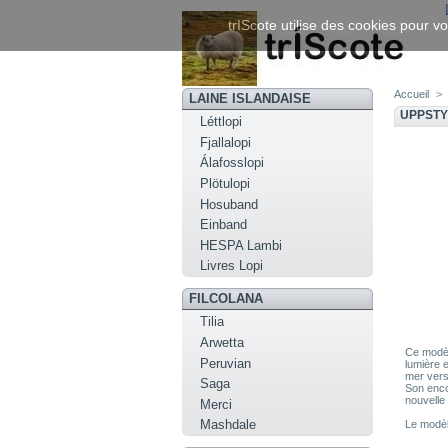
trIScote utilise des cookies pour vo
Accueil
>
LAINE ISLANDAISE
UPPSTY
Léttlopi
Fjallalopi
Álafosslopi
Plötulopi
Hosuband
Einband
HESPA Lambi
Livres Lopi
FILCOLANA
Tilia
Arwetta
Ce modèle
Peruvian
lumière e
mer vers
Saga
Son enco
nouvelle 
Merci
Mashdale
Le modèl