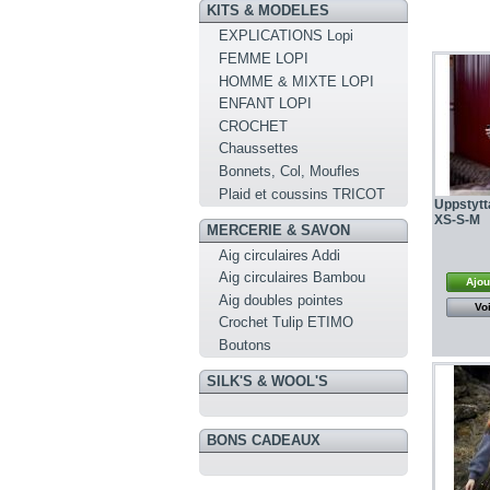
KITS & MODELES
EXPLICATIONS Lopi
FEMME LOPI
HOMME & MIXTE LOPI
ENFANT LOPI
CROCHET
Chaussettes
Bonnets, Col, Moufles
Plaid et coussins TRICOT
Uppstytt
XS-S-M
MERCERIE & SAVON
Aig circulaires Addi
Aig circulaires Bambou
Ajou
Aig doubles pointes
Voi
Crochet Tulip ETIMO
Boutons
SILK'S & WOOL'S
BONS CADEAUX