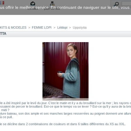
us offrir le meilleur service. En continuant de naviguer sur le site, vou
contact
plan du site
KITS & MODELES
>
FEMME LOPI
>
Léttlopi
>
Uppstytta
TTA
 a été inspiré par le levé du jour. C’est le matin et il y a du brouillard sur la mer ; les rayons 
ssaient de percer le brouillard. Est-ce que le temps va se lever ? Est-ce qu’il y aura de la bri
 midi ?
lure bateau, son dos ample et ses manches larges resserrées au poignet donnent une allur
à ce pull.
e se décline dans 2 combinaisons de couleurs et dans 6 tailles différentes du XS au XXL.