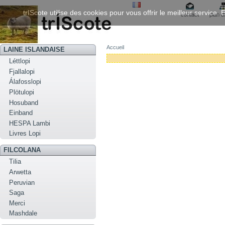
trIScote utilise des cookies pour vous offrir le meilleur service
contact
plan d
Accueil
LAINE ISLANDAISE
Léttlopi
Fjallalopi
Álafosslopi
Plötulopi
Hosuband
Einband
HESPA Lambi
Livres Lopi
FILCOLANA
Tilia
Arwetta
Peruvian
Saga
Merci
Mashdale