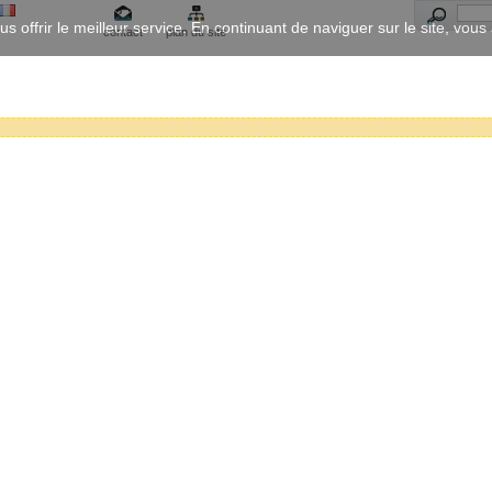
us offrir le meilleur service. En continuant de naviguer sur le site, vou
contact
plan du site