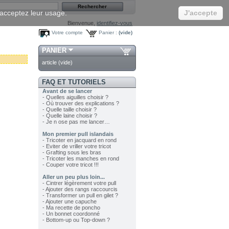
s acceptez leur usage.
J'accepte
Bienvenue,
identifiez-vous
Votre compte
Panier :
(vide)
PANIER
article
(vide)
FAQ ET TUTORIELS
Avant de se lancer
- Quelles aiguilles choisir ?
- Où trouver des explications ?
- Quelle taille choisir ?
- Quelle laine choisir ?
- Je n ose pas me lancer…
Mon premier pull islandais
- Tricoter en jacquard en rond
- Eviter de vriller votre tricot
- Grafting sous les bras
- Tricoter les manches en rond
- Couper votre tricot !!!
Aller un peu plus loin...
- Cintrer légèrement votre pull
- Ajouter des rangs raccourcis
- Transformer un pull en gilet ?
- Ajouter une capuche
- Ma recette de poncho
- Un bonnet coordonné
- Bottom-up ou Top-down ?