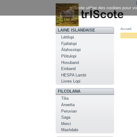
trIScote utilise des cookies pour vo
Accueil
LAINE ISLANDAISE
Léttlopi
Fjallalopi
Álafosslopi
Plötulopi
Hosuband
Einband
HESPA Lambi
Livres Lopi
FILCOLANA
Tilia
Arwetta
Peruvian
Saga
Merci
Mashdale