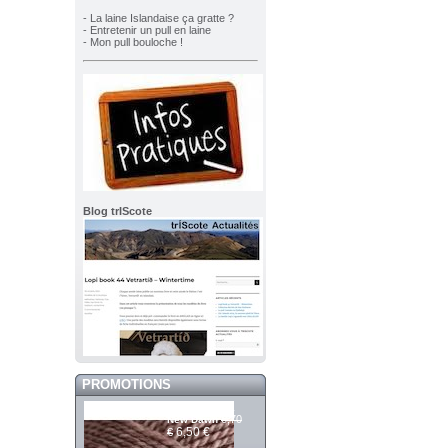
- La laine Islandaise ça gratte ?
- Entretenir un pull en laine
- Mon pull bouloche !
Blog trIScote
PROMOTIONS
Mashdale 391
6,70
New Dawn
6,50 €
€