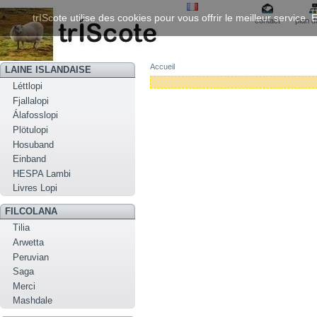
trIScote utilise des cookies pour vous offrir le meilleur service
contact
plan d
Accueil
LAINE ISLANDAISE
Léttlopi
Fjallalopi
Álafosslopi
Plötulopi
Hosuband
Einband
HESPA Lambi
Livres Lopi
FILCOLANA
Tilia
Arwetta
Peruvian
Saga
Merci
Mashdale