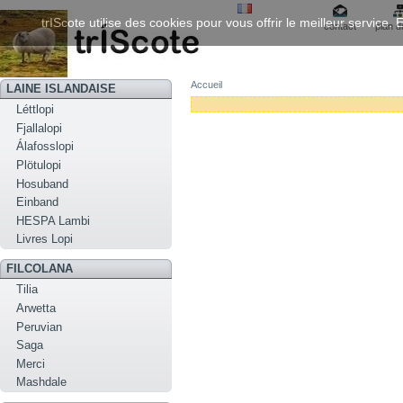
trIScote utilise des cookies pour vous offrir le meilleur service
contact
plan d
Accueil
LAINE ISLANDAISE
Léttlopi
Fjallalopi
Álafosslopi
Plötulopi
Hosuband
Einband
HESPA Lambi
Livres Lopi
FILCOLANA
Tilia
Arwetta
Peruvian
Saga
Merci
Mashdale