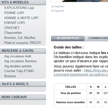
KITS & MODELES
Imprimer
EXPLICATIONS Lopi
Agrandir
FEMME LOPI
HOMME & MIXTE LOPI
ENFANT LOPI
CROCHET
Chaussettes
Bonnets, Col, Moufles
EN SAVOIR PLUS
COMMENTAIRES
Plaid et coussins TRICOT
Guide des tailles :
MERCERIE & SAVON
Le tableau ci-dessous indique
les
Aig circulaires Addi
l'échantillon indiqué dans les explica
ajouter un peu d'aisance par rappo
Aig circulaires Bambou
Vous pouvez également faire un vê
Aig doubles pointes
pourra vous aider :
https://triscot
Crochet Tulip ETIMO
comment-transformer-un-pull-en-c
Boutons
SILK'S & WOOL'S
TAILLES
S
M
L
Tour de poitrine
89
98
107
BONS CADEAUX
Hauteur sous aisselles
40
41
42