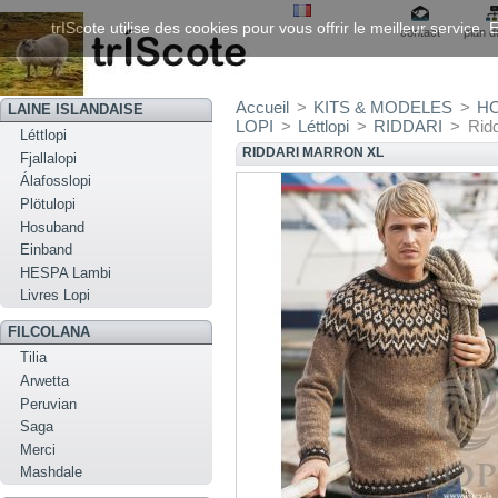
trIScote utilise des cookies pour vous offrir le meilleur service
contact
plan d
Accueil
>
KITS & MODELES
>
H
LAINE ISLANDAISE
LOPI
>
Léttlopi
>
RIDDARI
>
Rid
Léttlopi
RIDDARI MARRON XL
Fjallalopi
Álafosslopi
Plötulopi
Hosuband
Einband
HESPA Lambi
Livres Lopi
FILCOLANA
Tilia
Arwetta
Peruvian
Saga
Merci
Mashdale