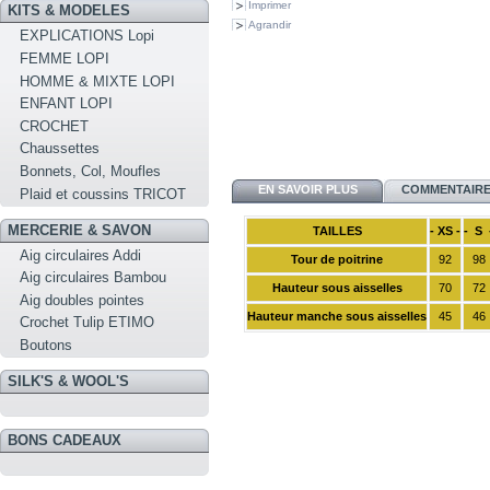
Imprimer
KITS & MODELES
Agrandir
EXPLICATIONS Lopi
FEMME LOPI
HOMME & MIXTE LOPI
ENFANT LOPI
CROCHET
Chaussettes
Bonnets, Col, Moufles
EN SAVOIR PLUS
COMMENTAIRES
Plaid et coussins TRICOT
MERCERIE & SAVON
TAILLES
- XS -
- S 
Aig circulaires Addi
Tour de poitrine
92
98
Aig circulaires Bambou
Hauteur sous aisselles
70
72
Aig doubles pointes
Hauteur manche sous aisselles
45
46
Crochet Tulip ETIMO
Boutons
SILK'S & WOOL'S
BONS CADEAUX