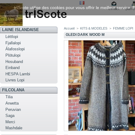
trIScote utilise des cookies pour vous offrir le meilleur service
contact
plan d
Accueil
>
KITS & MODELES
>
FEMME LOPI
LAINE ISLANDAISE
GLEDI DARK WOOD M
Léttlopi
Fjallalopi
Álafosslopi
Plötulopi
Hosuband
Einband
HESPA Lambi
Livres Lopi
FILCOLANA
Tilia
Arwetta
Peruvian
Saga
Merci
Mashdale